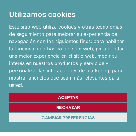
Utilizamos cookies
Este sitio web utiliza cookies y otras tecnologías
de seguimiento para mejorar su experiencia de
navegación con los siguientes fines:
para habilitar
la funcionalidad básica del sitio web
,
para brindar
una mejor experiencia en el sitio web
,
medir su
interés en nuestros productos y servicios y
personalizar las interacciones de marketing
,
para
mostrar anuncios que sean más relevantes para
usted
.
ACEPTAR
RECHAZAR
CAMBIAR PREFERENCIAS