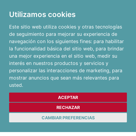
Utilizamos cookies
Este sitio web utiliza cookies y otras tecnologías
de seguimiento para mejorar su experiencia de
navegación con los siguientes fines:
para habilitar
la funcionalidad básica del sitio web
,
para brindar
una mejor experiencia en el sitio web
,
medir su
interés en nuestros productos y servicios y
personalizar las interacciones de marketing
,
para
mostrar anuncios que sean más relevantes para
usted
.
ACEPTAR
RECHAZAR
CAMBIAR PREFERENCIAS