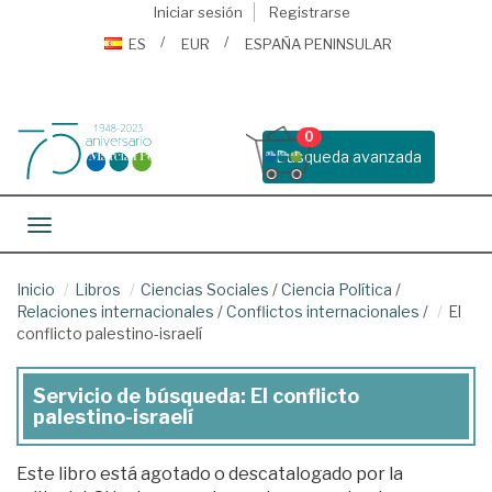
Iniciar sesión
Registrarse
ES
EUR
ESPAÑA PENINSULAR
0
Busqueda avanzada
Toggle navigation
Inicio
Libros
Ciencias Sociales
/
Ciencia Política
/
Relaciones internacionales
/
Conflictos internacionales
/
El
conflicto palestino-israelí
Servicio de búsqueda: El conflicto
palestino-israelí
Este libro está agotado o descatalogado por la