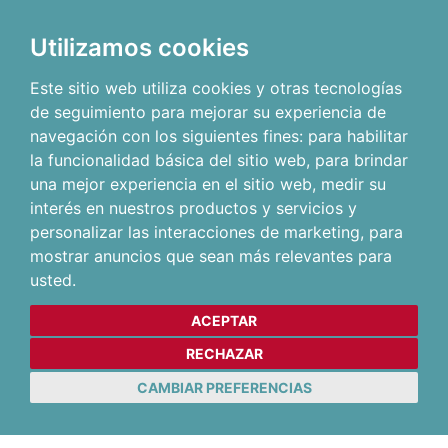
Utilizamos cookies
Este sitio web utiliza cookies y otras tecnologías
de seguimiento para mejorar su experiencia de
navegación con los siguientes fines:
para habilitar
la funcionalidad básica del sitio web
,
para brindar
una mejor experiencia en el sitio web
,
medir su
interés en nuestros productos y servicios y
personalizar las interacciones de marketing
,
para
mostrar anuncios que sean más relevantes para
usted
.
ACEPTAR
RECHAZAR
CAMBIAR PREFERENCIAS