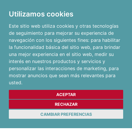
Utilizamos cookies
Este sitio web utiliza cookies y otras tecnologías
de seguimiento para mejorar su experiencia de
navegación con los siguientes fines:
para habilitar
la funcionalidad básica del sitio web
,
para brindar
una mejor experiencia en el sitio web
,
medir su
interés en nuestros productos y servicios y
personalizar las interacciones de marketing
,
para
mostrar anuncios que sean más relevantes para
usted
.
ACEPTAR
RECHAZAR
CAMBIAR PREFERENCIAS