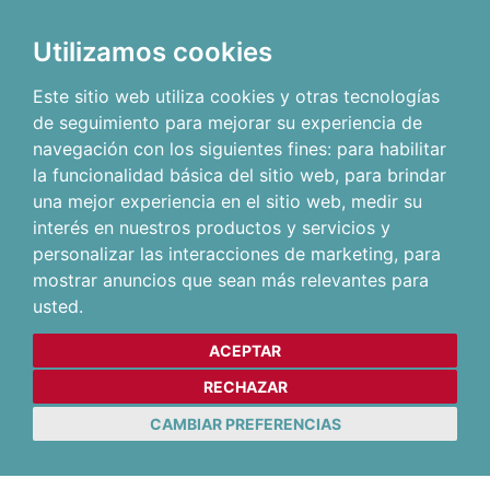
Utilizamos cookies
Este sitio web utiliza cookies y otras tecnologías
de seguimiento para mejorar su experiencia de
navegación con los siguientes fines:
para habilitar
la funcionalidad básica del sitio web
,
para brindar
una mejor experiencia en el sitio web
,
medir su
interés en nuestros productos y servicios y
personalizar las interacciones de marketing
,
para
mostrar anuncios que sean más relevantes para
usted
.
ACEPTAR
RECHAZAR
CAMBIAR PREFERENCIAS