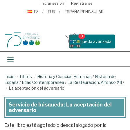
Iniciar sesión
Registrarse
ES
EUR
ESPAÑA PENINSULAR
0
Busqueda avanzada
Toggle navigation
Inicio
Libros
Historia y Ciencias Humanas
/
Historia de
España
/
Edad Contemporánea
/
La Restauración. Alfonso XII
/
La aceptación del adversario
Servicio de búsqueda: La aceptación del
adversario
Este libro está agotado o descatalogado por la