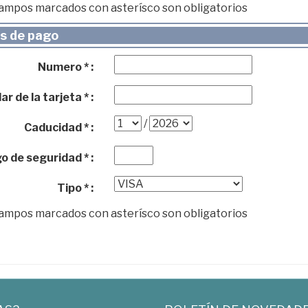
campos marcados con asterísco son obligatorios
s de pago
Numero * :
ar de la tarjeta * :
/
Caducidad * :
o de seguridad * :
Tipo * :
campos marcados con asterísco son obligatorios