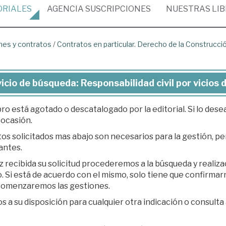
ORIALES
AGENCIA
SUSCRIPCIONES
NUESTRAS
LI
nes y contratos
/
Contratos en particular. Derecho de la Construcci
icio de búsqueda: Responsabilidad civil por vicios 
bro está agotado o descatalogado por la editorial. Si lo des
 ocasión.
os solicitados mas abajo son necesarios para la gestión, per
antes.
z recibida su solicitud procederemos a la búsqueda y realiz
á de acuerdo con el mismo, solo tiene que confirmarnos su presupuesto en respuesta a nuestro e-
 comenzaremos las gestiones.
 a su disposición para cualquier otra indicación o consulta 