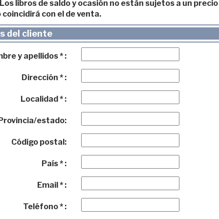
os libros de saldo y ocasión no están sujetos a un precio 
 coincidirá con el de venta.
 del cliente
re y apellidos * :
Dirección * :
Localidad * :
Provincia/estado:
Código postal:
País * :
Email * :
Teléfono * :