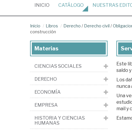
(CURRENT)
INICIO
CATÁLOGO
NUESTRAS
EDIT
Inicio
Libros
Derecho
/
Derecho civil
/
Obligacio
construcción
Materias
Serv
Este li
CIENCIAS SOCIALES
saldo y
DERECHO
Los dat
nunca 
ECONOMÍA
Una ve
estudio. Si est
EMPRESA
mail y
HISTORIA Y CIENCIAS
Estamos
HUMANAS