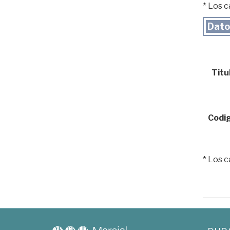
* Los 
Dato
Titul
Codig
* Los 