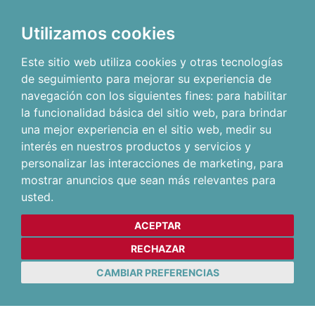
Utilizamos cookies
Este sitio web utiliza cookies y otras tecnologías
de seguimiento para mejorar su experiencia de
navegación con los siguientes fines:
para habilitar
la funcionalidad básica del sitio web
,
para brindar
una mejor experiencia en el sitio web
,
medir su
interés en nuestros productos y servicios y
personalizar las interacciones de marketing
,
para
mostrar anuncios que sean más relevantes para
usted
.
ACEPTAR
RECHAZAR
CAMBIAR PREFERENCIAS