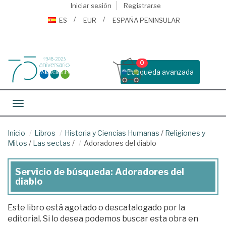
Iniciar sesión
Registrarse
ES
EUR
ESPAÑA PENINSULAR
0
Busqueda avanzada
Toggle navigation
Inicio
Libros
Historia y Ciencias Humanas
/
Religiones y
Mitos
/
Las sectas
/
Adoradores del diablo
Servicio de búsqueda: Adoradores del
diablo
Este libro está agotado o descatalogado por la
editorial. Si lo desea podemos buscar esta obra en