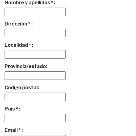
Nombre y apellidos * :
Dirección * :
Localidad * :
Provincia/estado:
Código postal:
País * :
Email * :