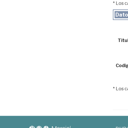
* Los 
Dato
Titul
Codig
* Los 