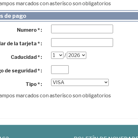
campos marcados con asterísco son obligatorios
s de pago
Numero * :
ar de la tarjeta * :
/
Caducidad * :
o de seguridad * :
Tipo * :
campos marcados con asterísco son obligatorios