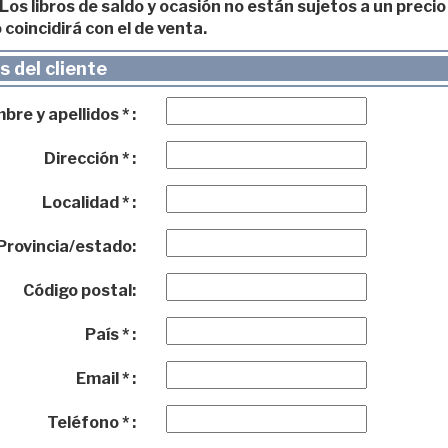
os libros de saldo y ocasión no están sujetos a un precio 
 coincidirá con el de venta.
 del cliente
re y apellidos * :
Dirección * :
Localidad * :
Provincia/estado:
Código postal:
País * :
Email * :
Teléfono * :