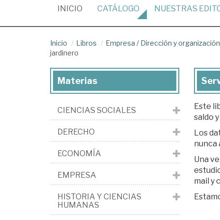
(CURRENT)
INICIO
CATÁLOGO
NUESTRAS
EDIT
Inicio
Libros
Empresa
/
Dirección y organizaci
jardinero
Materias
Serv
Este li
CIENCIAS SOCIALES
saldo y
DERECHO
Los dat
nunca 
ECONOMÍA
Una ve
estudio. Si est
EMPRESA
mail y
HISTORIA Y CIENCIAS
Estamos
HUMANAS