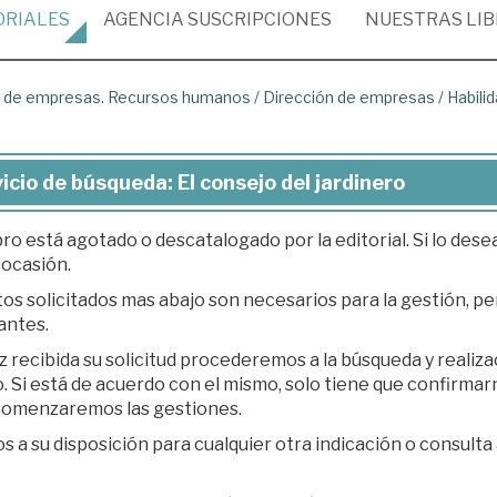
ORIALES
AGENCIA
SUSCRIPCIONES
NUESTRAS
LI
ón de empresas. Recursos humanos
/
Dirección de empresas
/
Habili
icio de búsqueda: El consejo del jardinero
bro está agotado o descatalogado por la editorial. Si lo des
 ocasión.
os solicitados mas abajo son necesarios para la gestión, per
antes.
z recibida su solicitud procederemos a la búsqueda y realiz
á de acuerdo con el mismo, solo tiene que confirmarnos su presupuesto en respuesta a nuestro e-
 comenzaremos las gestiones.
 a su disposición para cualquier otra indicación o consulta 