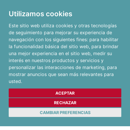
Utilizamos cookies
Este sitio web utiliza cookies y otras tecnologías
de seguimiento para mejorar su experiencia de
navegación con los siguientes fines:
para habilitar
la funcionalidad básica del sitio web
,
para brindar
una mejor experiencia en el sitio web
,
medir su
interés en nuestros productos y servicios y
personalizar las interacciones de marketing
,
para
mostrar anuncios que sean más relevantes para
usted
.
ACEPTAR
RECHAZAR
CAMBIAR PREFERENCIAS