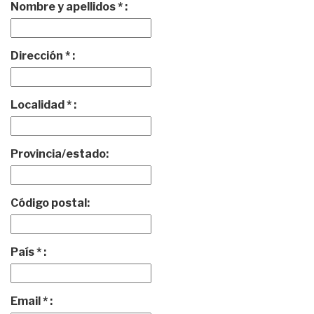
Nombre y apellidos * :
Dirección * :
Localidad * :
Provincia/estado:
Código postal:
País * :
Email * :