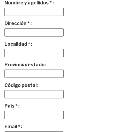
Nombre y apellidos * :
Dirección * :
Localidad * :
Provincia/estado:
Código postal:
País * :
Email * :