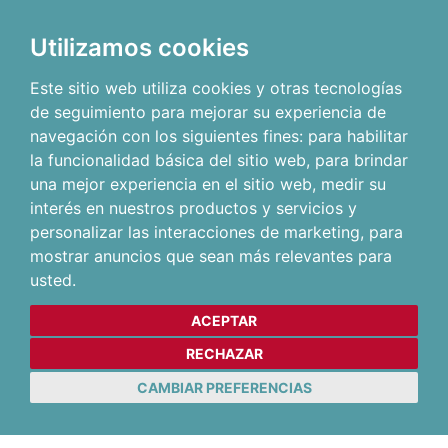
Utilizamos cookies
Este sitio web utiliza cookies y otras tecnologías
de seguimiento para mejorar su experiencia de
navegación con los siguientes fines:
para habilitar
la funcionalidad básica del sitio web
,
para brindar
una mejor experiencia en el sitio web
,
medir su
interés en nuestros productos y servicios y
personalizar las interacciones de marketing
,
para
mostrar anuncios que sean más relevantes para
usted
.
ACEPTAR
RECHAZAR
CAMBIAR PREFERENCIAS