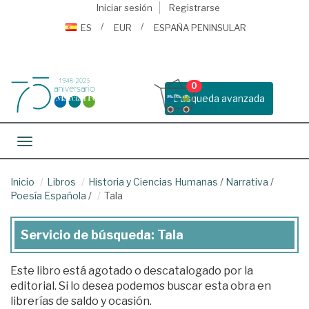
Iniciar sesión
Registrarse
ES
EUR
ESPAÑA PENINSULAR
0
Busqueda avanzada
Toggle navigation
Inicio
Libros
Historia y Ciencias Humanas
/
Narrativa
/
Poesía Española
/
Tala
Servicio de búsqueda: Tala
Este libro está agotado o descatalogado por la
editorial. Si lo desea podemos buscar esta obra en
librerías de saldo y ocasión.