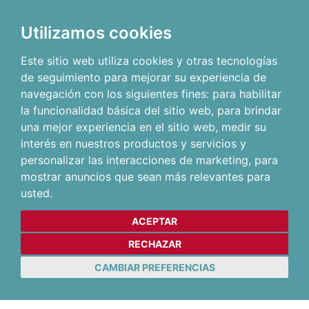
Utilizamos cookies
Este sitio web utiliza cookies y otras tecnologías
de seguimiento para mejorar su experiencia de
navegación con los siguientes fines:
para habilitar
la funcionalidad básica del sitio web
,
para brindar
una mejor experiencia en el sitio web
,
medir su
interés en nuestros productos y servicios y
personalizar las interacciones de marketing
,
para
mostrar anuncios que sean más relevantes para
usted
.
ACEPTAR
RECHAZAR
CAMBIAR PREFERENCIAS