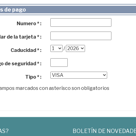
s de pago
Numero * :
ar de la tarjeta * :
/
Caducidad * :
o de seguridad * :
Tipo * :
campos marcados con asterísco son obligatorios
AS?
BOLETÍN DE NOVEDAD