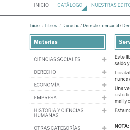
(CURRENT)
INICIO
CATÁLOGO
NUESTRAS
EDIT
Inicio
Libros
Derecho
/
Derecho mercantil
/
Der
Materias
Serv
Este li
CIENCIAS SOCIALES
saldo y
DERECHO
Los dat
nunca 
ECONOMÍA
Una ve
estudio. Si est
EMPRESA
mail y
HISTORIA Y CIENCIAS
Estamos
HUMANAS
NOTA: L
OTRAS CATEGORÍAS