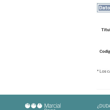
Dato
Titul
Codig
* Los 
¿DUD