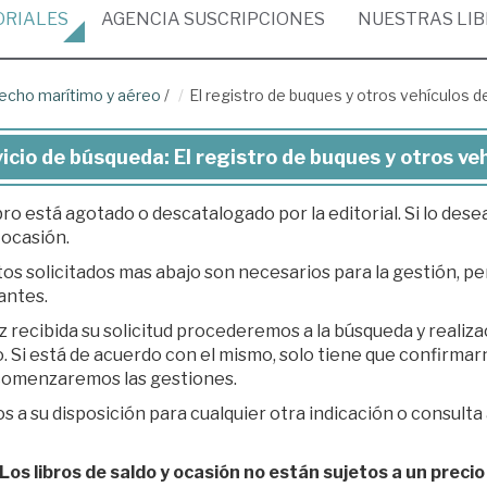
ORIALES
AGENCIA
SUSCRIPCIONES
NUESTRAS
LI
echo marítimo y aéreo
/
El registro de buques y otros vehículos d
icio de búsqueda: El registro de buques y otros ve
bro está agotado o descatalogado por la editorial. Si lo des
 ocasión.
os solicitados mas abajo son necesarios para la gestión, per
antes.
z recibida su solicitud procederemos a la búsqueda y realiz
á de acuerdo con el mismo, solo tiene que confirmarnos su presupuesto en respuesta a nuestro e-
 comenzaremos las gestiones.
 a su disposición para cualquier otra indicación o consulta 
os libros de saldo y ocasión no están sujetos a un precio 