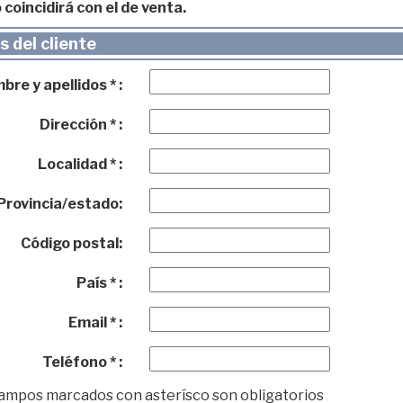
 coincidirá con el de venta.
 del cliente
re y apellidos * :
Dirección * :
Localidad * :
Provincia/estado:
Código postal:
País * :
Email * :
Teléfono * :
campos marcados con asterísco son obligatorios