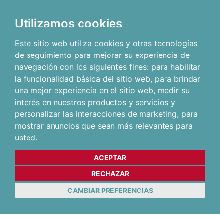
Utilizamos cookies
Este sitio web utiliza cookies y otras tecnologías
de seguimiento para mejorar su experiencia de
navegación con los siguientes fines:
para habilitar
la funcionalidad básica del sitio web
,
para brindar
una mejor experiencia en el sitio web
,
medir su
interés en nuestros productos y servicios y
personalizar las interacciones de marketing
,
para
mostrar anuncios que sean más relevantes para
usted
.
ACEPTAR
RECHAZAR
CAMBIAR PREFERENCIAS