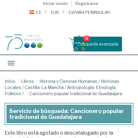
Iniciar sesión
Registrarse
ES
EUR
ESPAÑA PENINSULAR
0
Busqueda avanzada
Toggle navigation
Inicio
Libros
Historia y Ciencias Humanas
/
Historias
Locales
/
Castilla-La Mancha
/
Antropología. Etnología.
Folklore
/
Cancionero popular tradicional de Guadalajara
Servicio de búsqueda: Cancionero popular
tradicional de Guadalajara
Este libro está agotado o descatalogado por la