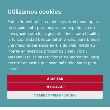
Utilizamos cookies
Este sitio web utiliza cookies y otras tecnologías
de seguimiento para mejorar su experiencia de
navegación con los siguientes fines:
para habilitar
la funcionalidad básica del sitio web
,
para brindar
una mejor experiencia en el sitio web
,
medir su
interés en nuestros productos y servicios y
personalizar las interacciones de marketing
,
para
mostrar anuncios que sean más relevantes para
usted
.
ACEPTAR
RECHAZAR
CAMBIAR PREFERENCIAS