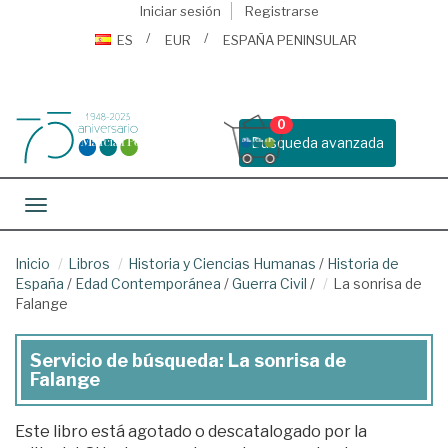
Iniciar sesión
Registrarse
ES
EUR
ESPAÑA PENINSULAR
0
Busqueda avanzada
Toggle navigation
Inicio
Libros
Historia y Ciencias Humanas
/
Historia de
España
/
Edad Contemporánea
/
Guerra Civil
/
La sonrisa de
Falange
Servicio de búsqueda: La sonrisa de
Falange
Este libro está agotado o descatalogado por la