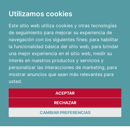
Utilizamos cookies
Este sitio web utiliza cookies y otras tecnologías
de seguimiento para mejorar su experiencia de
navegación con los siguientes fines:
para habilitar
la funcionalidad básica del sitio web
,
para brindar
una mejor experiencia en el sitio web
,
medir su
interés en nuestros productos y servicios y
personalizar las interacciones de marketing
,
para
mostrar anuncios que sean más relevantes para
usted
.
ACEPTAR
RECHAZAR
CAMBIAR PREFERENCIAS