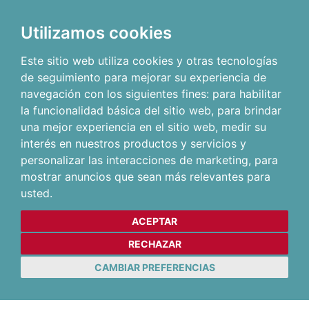
Utilizamos cookies
Este sitio web utiliza cookies y otras tecnologías
de seguimiento para mejorar su experiencia de
navegación con los siguientes fines:
para habilitar
la funcionalidad básica del sitio web
,
para brindar
una mejor experiencia en el sitio web
,
medir su
interés en nuestros productos y servicios y
personalizar las interacciones de marketing
,
para
mostrar anuncios que sean más relevantes para
usted
.
ACEPTAR
RECHAZAR
CAMBIAR PREFERENCIAS