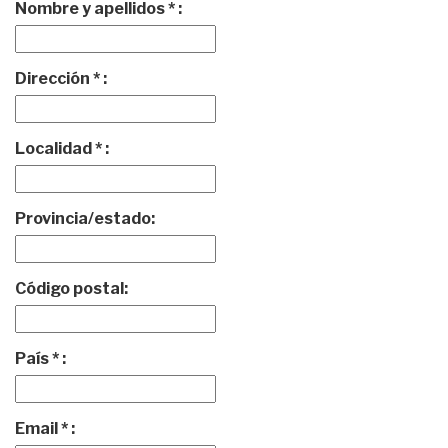
Nombre y apellidos * :
Dirección * :
Localidad * :
Provincia/estado:
Código postal:
País * :
Email * :