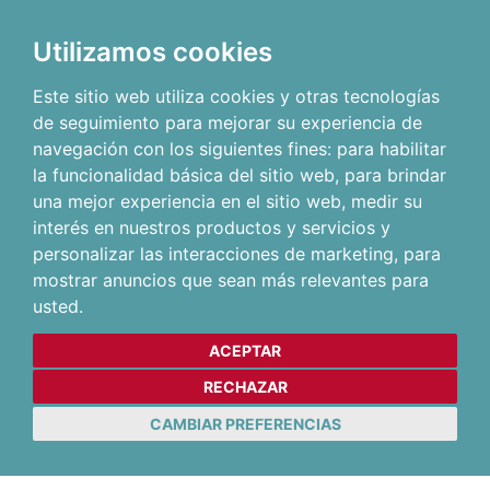
Utilizamos cookies
Este sitio web utiliza cookies y otras tecnologías
de seguimiento para mejorar su experiencia de
navegación con los siguientes fines:
para habilitar
la funcionalidad básica del sitio web
,
para brindar
una mejor experiencia en el sitio web
,
medir su
interés en nuestros productos y servicios y
personalizar las interacciones de marketing
,
para
mostrar anuncios que sean más relevantes para
usted
.
ACEPTAR
RECHAZAR
CAMBIAR PREFERENCIAS