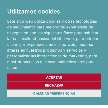
Utilizamos cookies
Este sitio web utiliza cookies y otras tecnologías
de seguimiento para mejorar su experiencia de
navegación con los siguientes fines:
para habilitar
la funcionalidad básica del sitio web
,
para brindar
una mejor experiencia en el sitio web
,
medir su
interés en nuestros productos y servicios y
personalizar las interacciones de marketing
,
para
mostrar anuncios que sean más relevantes para
usted
.
ACEPTAR
RECHAZAR
CAMBIAR PREFERENCIAS