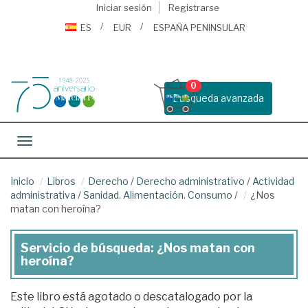
Iniciar sesión
Registrarse
ES
EUR
ESPAÑA PENINSULAR
0
Busqueda avanzada
Toggle navigation
Inicio
Libros
Derecho
/
Derecho administrativo
/
Actividad
administrativa
/
Sanidad. Alimentación. Consumo
/
¿Nos
matan con heroína?
Servicio de búsqueda: ¿Nos matan con
heroína?
Este libro está agotado o descatalogado por la