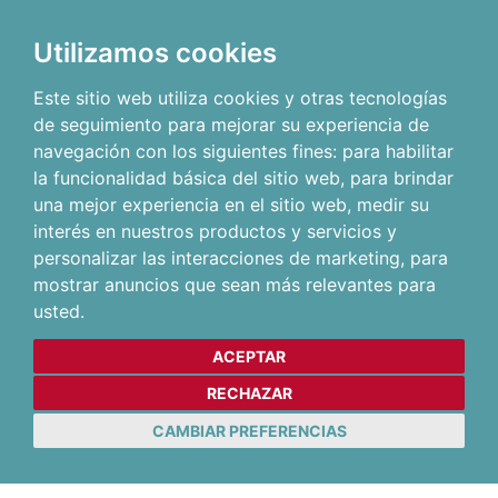
Utilizamos cookies
Este sitio web utiliza cookies y otras tecnologías
de seguimiento para mejorar su experiencia de
navegación con los siguientes fines:
para habilitar
la funcionalidad básica del sitio web
,
para brindar
una mejor experiencia en el sitio web
,
medir su
interés en nuestros productos y servicios y
personalizar las interacciones de marketing
,
para
mostrar anuncios que sean más relevantes para
usted
.
ACEPTAR
RECHAZAR
CAMBIAR PREFERENCIAS