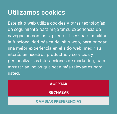
Utilizamos cookies
Este sitio web utiliza cookies y otras tecnologías
de seguimiento para mejorar su experiencia de
navegación con los siguientes fines:
para habilitar
la funcionalidad básica del sitio web
,
para brindar
una mejor experiencia en el sitio web
,
medir su
interés en nuestros productos y servicios y
personalizar las interacciones de marketing
,
para
mostrar anuncios que sean más relevantes para
usted
.
ACEPTAR
RECHAZAR
CAMBIAR PREFERENCIAS