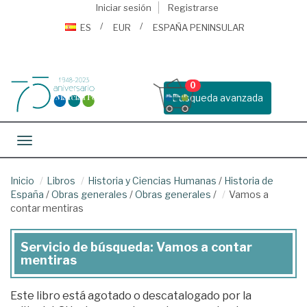
Iniciar sesión
Registrarse
ES
EUR
ESPAÑA PENINSULAR
0
Busqueda avanzada
Toggle navigation
Inicio
Libros
Historia y Ciencias Humanas
/
Historia de
España
/
Obras generales
/
Obras generales
/
Vamos a
contar mentiras
Servicio de búsqueda: Vamos a contar
mentiras
Este libro está agotado o descatalogado por la