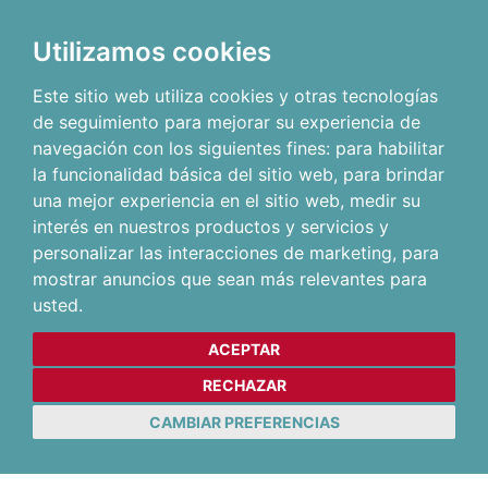
Utilizamos cookies
Este sitio web utiliza cookies y otras tecnologías
de seguimiento para mejorar su experiencia de
navegación con los siguientes fines:
para habilitar
la funcionalidad básica del sitio web
,
para brindar
una mejor experiencia en el sitio web
,
medir su
interés en nuestros productos y servicios y
personalizar las interacciones de marketing
,
para
mostrar anuncios que sean más relevantes para
usted
.
ACEPTAR
RECHAZAR
CAMBIAR PREFERENCIAS