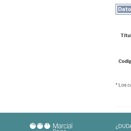
Dato
Titul
Codig
* Los 
¿DUD