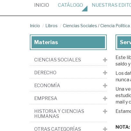
(CURRENT)
INICIO
CATÁLOGO
NUESTRAS
EDIT
Inicio
Libros
Ciencias Sociales
/
Ciencia Política
Materias
Serv
Este li
CIENCIAS SOCIALES
saldo y
DERECHO
Los dat
nunca 
ECONOMÍA
Una ve
estudio. Si est
EMPRESA
mail y
HISTORIA Y CIENCIAS
Estamos
HUMANAS
NOTA: L
OTRAS CATEGORÍAS