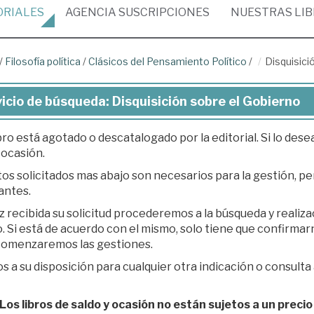
ORIALES
AGENCIA
SUSCRIPCIONES
NUESTRAS
LI
/
Filosofía política
/
Clásicos del Pensamiento Político
/
Disquisici
icio de búsqueda: Disquisición sobre el Gobierno
bro está agotado o descatalogado por la editorial. Si lo des
 ocasión.
os solicitados mas abajo son necesarios para la gestión, per
antes.
z recibida su solicitud procederemos a la búsqueda y realiz
á de acuerdo con el mismo, solo tiene que confirmarnos su presupuesto en respuesta a nuestro e-
 comenzaremos las gestiones.
 a su disposición para cualquier otra indicación o consulta 
os libros de saldo y ocasión no están sujetos a un precio 