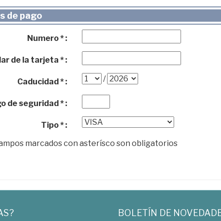
s de pago
Numero * :
ar de la tarjeta * :
/
Caducidad * :
o de seguridad * :
Tipo * :
campos marcados con asterísco son obligatorios
AS?
BOLETÍN DE NOVEDAD