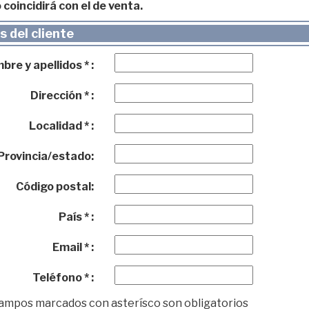
 coincidirá con el de venta.
 del cliente
re y apellidos * :
Dirección * :
Localidad * :
Provincia/estado:
Código postal:
País * :
Email * :
Teléfono * :
campos marcados con asterísco son obligatorios