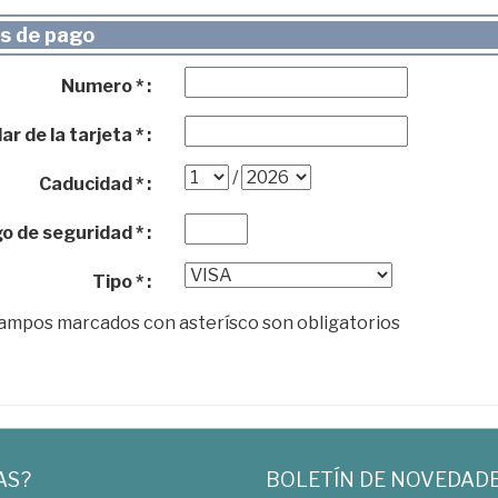
s de pago
Numero * :
ar de la tarjeta * :
/
Caducidad * :
o de seguridad * :
Tipo * :
campos marcados con asterísco son obligatorios
AS?
BOLETÍN DE NOVEDAD