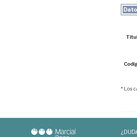
Dato
Titul
Codig
* Los 
¿DUD