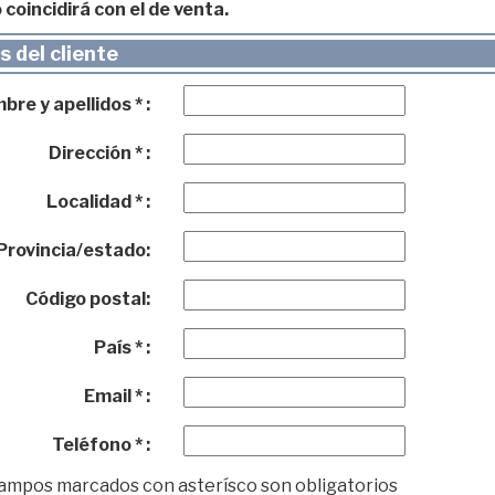
 coincidirá con el de venta.
 del cliente
re y apellidos * :
Dirección * :
Localidad * :
Provincia/estado:
Código postal:
País * :
Email * :
Teléfono * :
campos marcados con asterísco son obligatorios