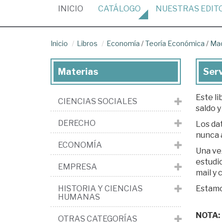
(CURRENT)
INICIO
CATÁLOGO
NUESTRAS
EDIT
Inicio
Libros
Economía
/
Teoría Económica
/
Ma
Materias
Serv
Este li
CIENCIAS SOCIALES
saldo y
DERECHO
Los dat
nunca 
ECONOMÍA
Una ve
estudio. Si est
EMPRESA
mail y
HISTORIA Y CIENCIAS
Estamos
HUMANAS
NOTA: L
OTRAS CATEGORÍAS