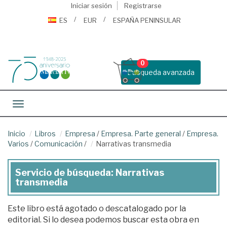
Iniciar sesión
Registrarse
ES
EUR
ESPAÑA PENINSULAR
0
Busqueda avanzada
Toggle navigation
Inicio
Libros
Empresa
/
Empresa. Parte general
/
Empresa.
Varios
/
Comunicación
/
Narrativas transmedia
Servicio de búsqueda: Narrativas
transmedia
Este libro está agotado o descatalogado por la
editorial. Si lo desea podemos buscar esta obra en