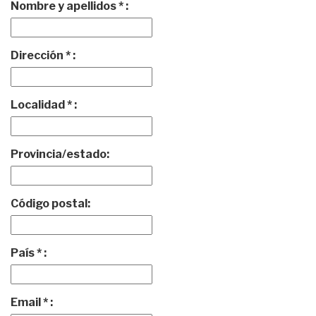
Nombre y apellidos * :
Dirección * :
Localidad * :
Provincia/estado:
Código postal:
País * :
Email * :