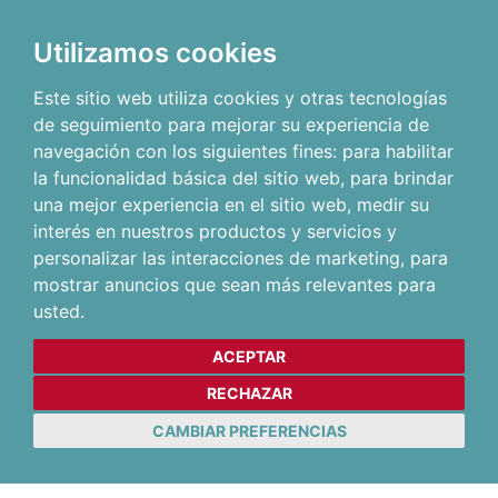
Utilizamos cookies
Este sitio web utiliza cookies y otras tecnologías
de seguimiento para mejorar su experiencia de
navegación con los siguientes fines:
para habilitar
la funcionalidad básica del sitio web
,
para brindar
una mejor experiencia en el sitio web
,
medir su
interés en nuestros productos y servicios y
personalizar las interacciones de marketing
,
para
mostrar anuncios que sean más relevantes para
usted
.
ACEPTAR
RECHAZAR
CAMBIAR PREFERENCIAS