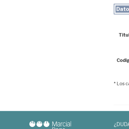
Dato
Titul
Codig
* Los 
¿DUD