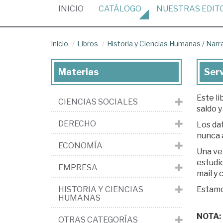
(CURRENT)
INICIO
CATÁLOGO
NUESTRAS
EDIT
Inicio
Libros
Historia y Ciencias Humanas
/
Narr
Materias
Serv
Este li
CIENCIAS SOCIALES
saldo y
DERECHO
Los dat
nunca 
ECONOMÍA
Una ve
estudio. Si est
EMPRESA
mail y
HISTORIA Y CIENCIAS
Estamos
HUMANAS
NOTA: L
OTRAS CATEGORÍAS