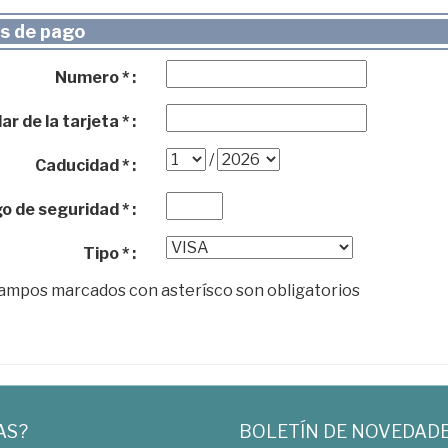
s de pago
Numero * :
ar de la tarjeta * :
/
Caducidad * :
o de seguridad * :
Tipo * :
campos marcados con asterísco son obligatorios
AS?
BOLETÍN DE NOVEDAD