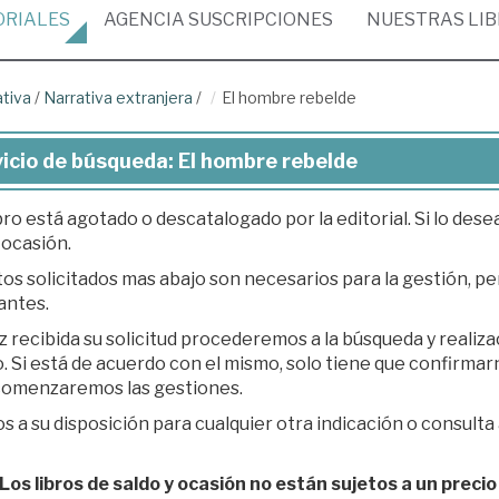
ORIALES
AGENCIA
SUSCRIPCIONES
NUESTRAS
LI
ativa
/
Narrativa extranjera
/
El hombre rebelde
icio de búsqueda: El hombre rebelde
bro está agotado o descatalogado por la editorial. Si lo des
 ocasión.
os solicitados mas abajo son necesarios para la gestión, per
antes.
z recibida su solicitud procederemos a la búsqueda y realiz
á de acuerdo con el mismo, solo tiene que confirmarnos su presupuesto en respuesta a nuestro e-
 comenzaremos las gestiones.
 a su disposición para cualquier otra indicación o consulta 
os libros de saldo y ocasión no están sujetos a un precio 