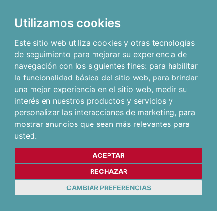
Utilizamos cookies
Este sitio web utiliza cookies y otras tecnologías
de seguimiento para mejorar su experiencia de
navegación con los siguientes fines:
para habilitar
la funcionalidad básica del sitio web
,
para brindar
una mejor experiencia en el sitio web
,
medir su
interés en nuestros productos y servicios y
personalizar las interacciones de marketing
,
para
mostrar anuncios que sean más relevantes para
usted
.
ACEPTAR
RECHAZAR
CAMBIAR PREFERENCIAS