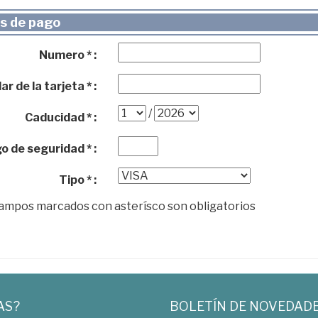
s de pago
Numero * :
ar de la tarjeta * :
/
Caducidad * :
o de seguridad * :
Tipo * :
campos marcados con asterísco son obligatorios
AS?
BOLETÍN DE NOVEDAD