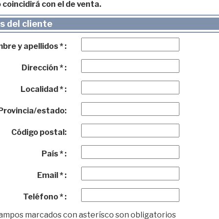
 coincidirá con el de venta.
 del cliente
re y apellidos * :
Dirección * :
Localidad * :
Provincia/estado:
Código postal:
País * :
Email * :
Teléfono * :
campos marcados con asterísco son obligatorios