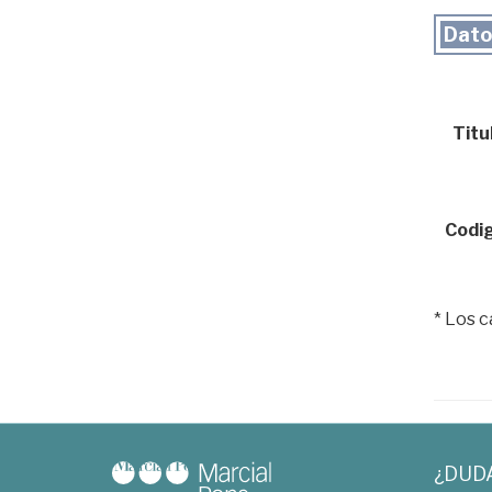
Dato
Titul
Codig
* Los 
¿DUD