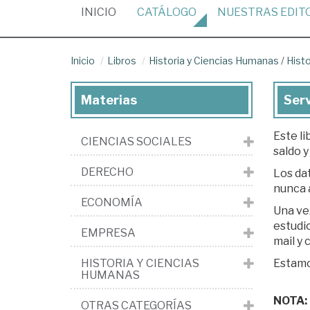
(CURRENT)
INICIO
CATÁLOGO
NUESTRAS
EDIT
Inicio
Libros
Historia y Ciencias Humanas
/
Hist
Materias
Serv
Este li
CIENCIAS SOCIALES
saldo y
DERECHO
Los dat
nunca 
ECONOMÍA
Una ve
estudio. Si est
EMPRESA
mail y
HISTORIA Y CIENCIAS
Estamos
HUMANAS
NOTA: L
OTRAS CATEGORÍAS