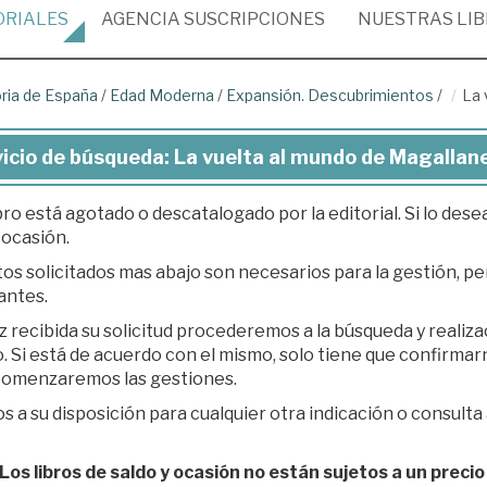
ORIALES
AGENCIA
SUSCRIPCIONES
NUESTRAS
LI
oria de España
/
Edad Moderna
/
Expansión. Descubrimientos
/
La 
icio de búsqueda: La vuelta al mundo de Magallane
bro está agotado o descatalogado por la editorial. Si lo des
 ocasión.
os solicitados mas abajo son necesarios para la gestión, per
antes.
z recibida su solicitud procederemos a la búsqueda y realiz
á de acuerdo con el mismo, solo tiene que confirmarnos su presupuesto en respuesta a nuestro e-
 comenzaremos las gestiones.
 a su disposición para cualquier otra indicación o consulta 
os libros de saldo y ocasión no están sujetos a un precio 