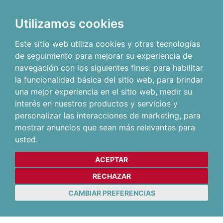
Utilizamos cookies
Este sitio web utiliza cookies y otras tecnologías
de seguimiento para mejorar su experiencia de
navegación con los siguientes fines:
para habilitar
la funcionalidad básica del sitio web
,
para brindar
una mejor experiencia en el sitio web
,
medir su
interés en nuestros productos y servicios y
personalizar las interacciones de marketing
,
para
mostrar anuncios que sean más relevantes para
usted
.
ACEPTAR
RECHAZAR
CAMBIAR PREFERENCIAS