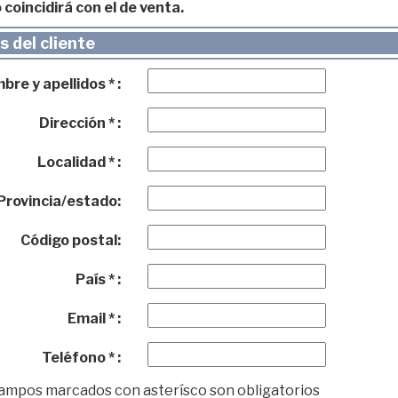
 coincidirá con el de venta.
 del cliente
re y apellidos * :
Dirección * :
Localidad * :
Provincia/estado:
Código postal:
País * :
Email * :
Teléfono * :
campos marcados con asterísco son obligatorios