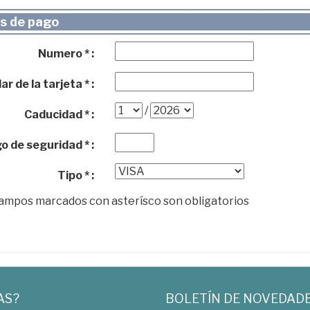
s de pago
Numero * :
ar de la tarjeta * :
/
Caducidad * :
o de seguridad * :
Tipo * :
campos marcados con asterísco son obligatorios
AS?
BOLETÍN DE NOVEDAD