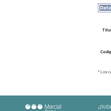
Dato
Titul
Codig
* Los 
¿DUD