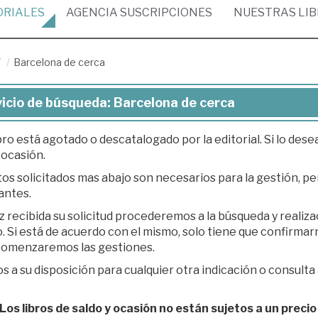
ORIALES
AGENCIA
SUSCRIPCIONES
NUESTRAS
LI
/
Barcelona de cerca
icio de búsqueda: Barcelona de cerca
bro está agotado o descatalogado por la editorial. Si lo des
 ocasión.
os solicitados mas abajo son necesarios para la gestión, per
antes.
z recibida su solicitud procederemos a la búsqueda y realiz
á de acuerdo con el mismo, solo tiene que confirmarnos su presupuesto en respuesta a nuestro e-
 comenzaremos las gestiones.
 a su disposición para cualquier otra indicación o consulta 
os libros de saldo y ocasión no están sujetos a un precio 