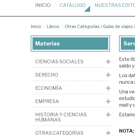
(CURRENT)
INICIO
CATÁLOGO
NUESTRAS
EDIT
Inicio
Libros
Otras Categorías
/
Guías de viajes
Materias
Serv
Este li
CIENCIAS SOCIALES
saldo y
DERECHO
Los dat
nunca 
ECONOMÍA
Una ve
estudio. Si est
EMPRESA
mail y
HISTORIA Y CIENCIAS
Estamos
HUMANAS
NOTA: L
OTRAS CATEGORÍAS