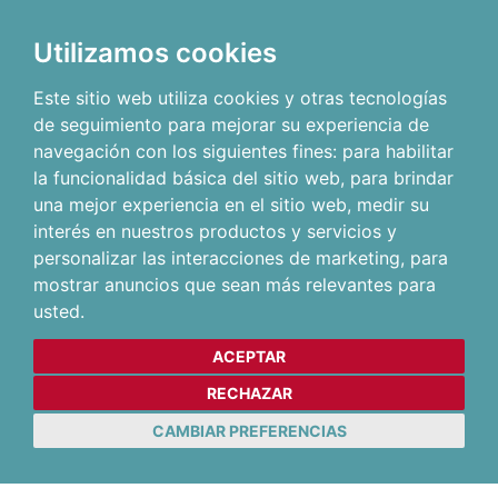
Utilizamos cookies
Este sitio web utiliza cookies y otras tecnologías
de seguimiento para mejorar su experiencia de
navegación con los siguientes fines:
para habilitar
la funcionalidad básica del sitio web
,
para brindar
una mejor experiencia en el sitio web
,
medir su
interés en nuestros productos y servicios y
personalizar las interacciones de marketing
,
para
mostrar anuncios que sean más relevantes para
usted
.
ACEPTAR
RECHAZAR
CAMBIAR PREFERENCIAS