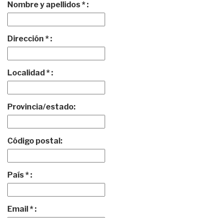
Nombre y apellidos * :
Dirección * :
Localidad * :
Provincia/estado:
Código postal:
País * :
Email * :