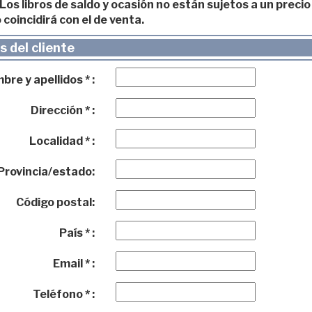
os libros de saldo y ocasión no están sujetos a un precio 
 coincidirá con el de venta.
 del cliente
re y apellidos * :
Dirección * :
Localidad * :
Provincia/estado:
Código postal:
País * :
Email * :
Teléfono * :