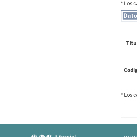
* Los 
Dato
Titul
Codig
* Los 