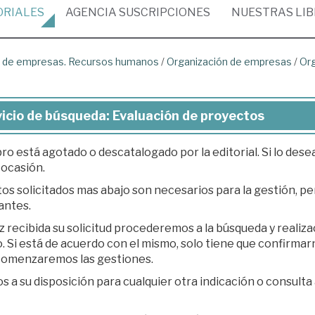
ORIALES
AGENCIA
SUSCRIPCIONES
NUESTRAS
LI
ón de empresas. Recursos humanos
/
Organización de empresas
/
Org
icio de búsqueda: Evaluación de proyectos
bro está agotado o descatalogado por la editorial. Si lo des
 ocasión.
os solicitados mas abajo son necesarios para la gestión, per
antes.
z recibida su solicitud procederemos a la búsqueda y realiz
á de acuerdo con el mismo, solo tiene que confirmarnos su presupuesto en respuesta a nuestro e-
 comenzaremos las gestiones.
 a su disposición para cualquier otra indicación o consulta 