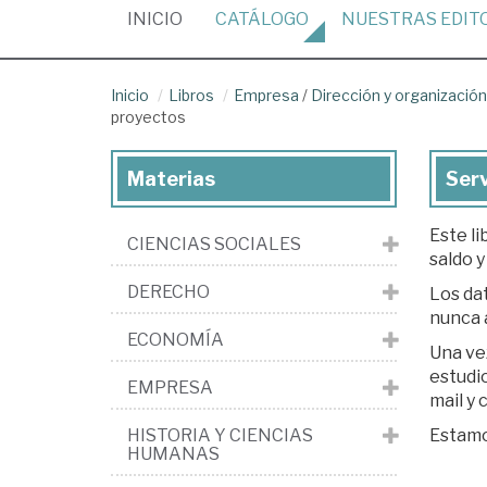
(CURRENT)
INICIO
CATÁLOGO
NUESTRAS
EDIT
Inicio
Libros
Empresa
/
Dirección y organizaci
proyectos
Materias
Serv
Este li
CIENCIAS SOCIALES
saldo y
DERECHO
Los dat
nunca 
ECONOMÍA
Una ve
estudio. Si est
EMPRESA
mail y
HISTORIA Y CIENCIAS
Estamos
HUMANAS