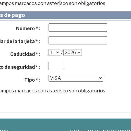
campos marcados con asterísco son obligatorios
s de pago
Numero * :
ar de la tarjeta * :
/
Caducidad * :
o de seguridad * :
Tipo * :
campos marcados con asterísco son obligatorios