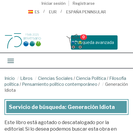
Iniciar sesión
Registrarse
ES
EUR
ESPAÑA PENINSULAR
0
Busqueda avanzada
Toggle navigation
Inicio
Libros
Ciencias Sociales
/
Ciencia Política
/
Filosofía
política
/
Pensamiento político contemporáneo
/
Generación
Idiota
Servicio de búsqueda: Generación Idiota
Este libro está agotado o descatalogado por la
editorial. Si lo desea podemos buscar esta obra en