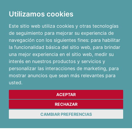
Utilizamos cookies
Este sitio web utiliza cookies y otras tecnologías
de seguimiento para mejorar su experiencia de
navegación con los siguientes fines:
para habilitar
la funcionalidad básica del sitio web
,
para brindar
una mejor experiencia en el sitio web
,
medir su
interés en nuestros productos y servicios y
personalizar las interacciones de marketing
,
para
mostrar anuncios que sean más relevantes para
usted
.
ACEPTAR
RECHAZAR
CAMBIAR PREFERENCIAS