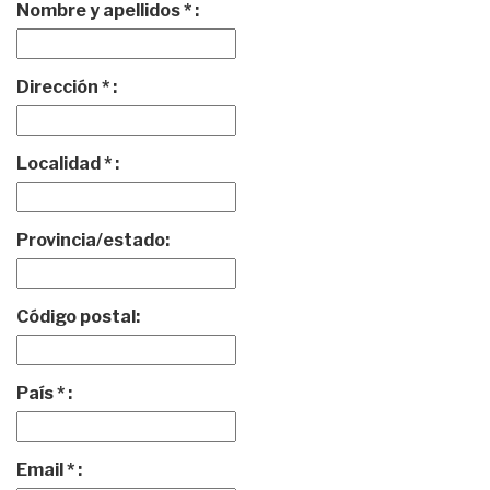
Nombre y apellidos * :
Dirección * :
Localidad * :
Provincia/estado:
Código postal:
País * :
Email * :