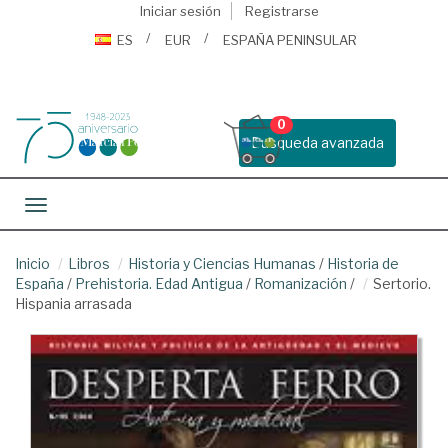
Iniciar sesión
Registrarse
ES
EUR
ESPAÑA PENINSULAR
0
Busqueda avanzada
Toggle navigation
Inicio
Libros
Historia y Ciencias Humanas
/
Historia de
España
/
Prehistoria. Edad Antigua
/
Romanización
/
Sertorio.
Hispania arrasada