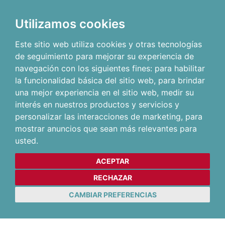
Utilizamos cookies
Este sitio web utiliza cookies y otras tecnologías
de seguimiento para mejorar su experiencia de
navegación con los siguientes fines:
para habilitar
la funcionalidad básica del sitio web
,
para brindar
una mejor experiencia en el sitio web
,
medir su
interés en nuestros productos y servicios y
personalizar las interacciones de marketing
,
para
mostrar anuncios que sean más relevantes para
usted
.
ACEPTAR
RECHAZAR
CAMBIAR PREFERENCIAS