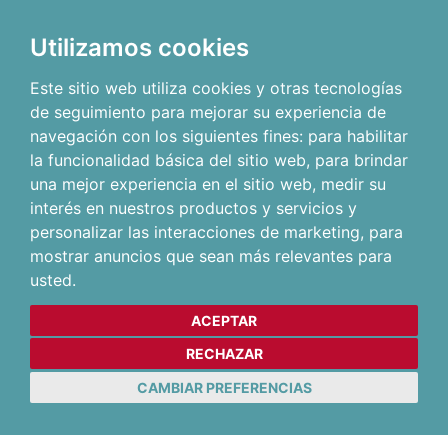
Utilizamos cookies
Este sitio web utiliza cookies y otras tecnologías
de seguimiento para mejorar su experiencia de
navegación con los siguientes fines:
para habilitar
la funcionalidad básica del sitio web
,
para brindar
una mejor experiencia en el sitio web
,
medir su
interés en nuestros productos y servicios y
personalizar las interacciones de marketing
,
para
mostrar anuncios que sean más relevantes para
usted
.
ACEPTAR
RECHAZAR
CAMBIAR PREFERENCIAS