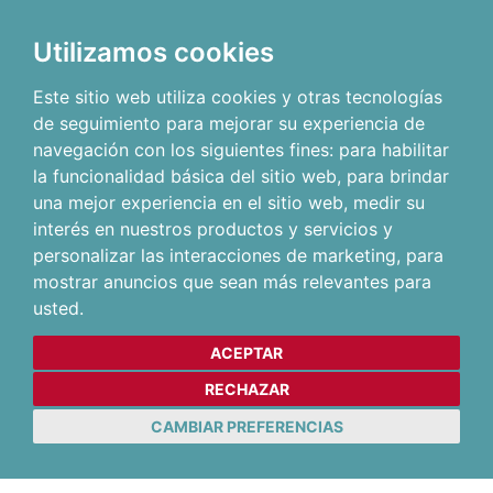
Utilizamos cookies
Este sitio web utiliza cookies y otras tecnologías
de seguimiento para mejorar su experiencia de
navegación con los siguientes fines:
para habilitar
la funcionalidad básica del sitio web
,
para brindar
una mejor experiencia en el sitio web
,
medir su
interés en nuestros productos y servicios y
personalizar las interacciones de marketing
,
para
mostrar anuncios que sean más relevantes para
usted
.
ACEPTAR
RECHAZAR
CAMBIAR PREFERENCIAS