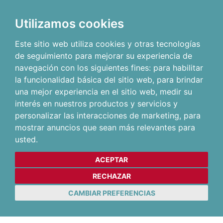
Utilizamos cookies
Este sitio web utiliza cookies y otras tecnologías
de seguimiento para mejorar su experiencia de
navegación con los siguientes fines:
para habilitar
la funcionalidad básica del sitio web
,
para brindar
una mejor experiencia en el sitio web
,
medir su
interés en nuestros productos y servicios y
personalizar las interacciones de marketing
,
para
mostrar anuncios que sean más relevantes para
usted
.
ACEPTAR
RECHAZAR
CAMBIAR PREFERENCIAS