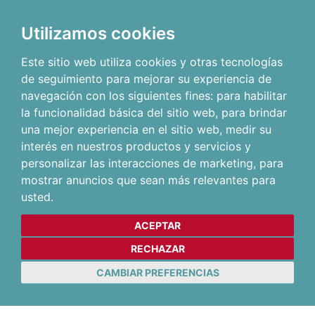
Utilizamos cookies
Este sitio web utiliza cookies y otras tecnologías
de seguimiento para mejorar su experiencia de
navegación con los siguientes fines:
para habilitar
la funcionalidad básica del sitio web
,
para brindar
una mejor experiencia en el sitio web
,
medir su
interés en nuestros productos y servicios y
personalizar las interacciones de marketing
,
para
mostrar anuncios que sean más relevantes para
usted
.
ACEPTAR
RECHAZAR
CAMBIAR PREFERENCIAS