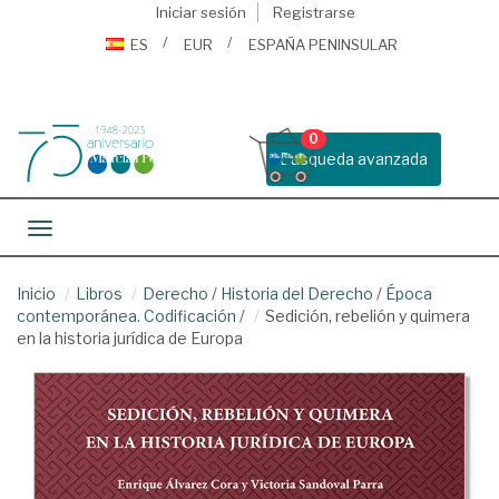
Iniciar sesión
Registrarse
ES
EUR
ESPAÑA PENINSULAR
0
Busqueda avanzada
Toggle navigation
Inicio
Libros
Derecho
/
Historia del Derecho
/
Época
contemporánea. Codificación
/
Sedición, rebelión y quimera
en la historia jurídica de Europa