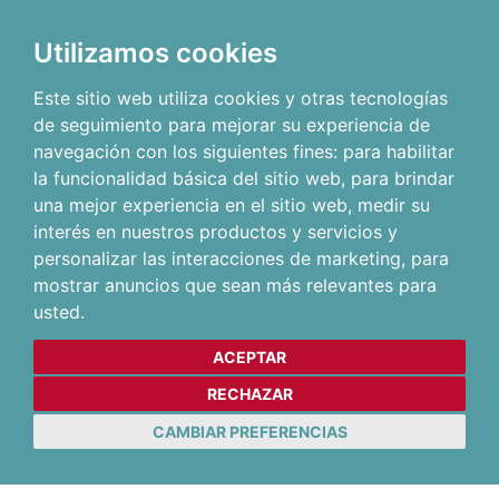
Utilizamos cookies
Este sitio web utiliza cookies y otras tecnologías
de seguimiento para mejorar su experiencia de
navegación con los siguientes fines:
para habilitar
la funcionalidad básica del sitio web
,
para brindar
una mejor experiencia en el sitio web
,
medir su
interés en nuestros productos y servicios y
personalizar las interacciones de marketing
,
para
mostrar anuncios que sean más relevantes para
usted
.
ACEPTAR
RECHAZAR
CAMBIAR PREFERENCIAS