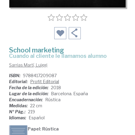
School marketing
cuando al cliente le llamamos alumno
Sarrias Martí, Luiggi
ISBN:
9788417209087
Editorial:
Profit Editorial
Fecha de la edición:
2018
Lugar de la edición:
Barcelona. España
Encuadernación:
Rústica
Medidas:
22 cm
Nº Pág.:
219
Idiomas:
Español
Papel: Rústica