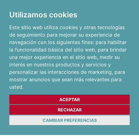
Utilizamos cookies
Este sitio web utiliza cookies y otras tecnologías
de seguimiento para mejorar su experiencia de
navegación con los siguientes fines:
para habilitar
la funcionalidad básica del sitio web
,
para brindar
una mejor experiencia en el sitio web
,
medir su
interés en nuestros productos y servicios y
personalizar las interacciones de marketing
,
para
mostrar anuncios que sean más relevantes para
usted
.
ACEPTAR
RECHAZAR
CAMBIAR PREFERENCIAS