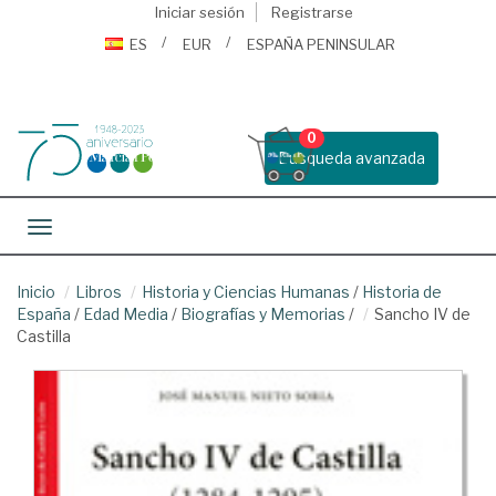
Iniciar sesión
Registrarse
ES
EUR
ESPAÑA PENINSULAR
0
Busqueda avanzada
Toggle navigation
Inicio
Libros
Historia y Ciencias Humanas
/
Historia de
España
/
Edad Media
/
Biografías y Memorias
/
Sancho IV de
Castilla