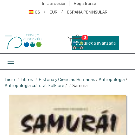
Iniciar sesión
Registrarse
ES
EUR
ESPAÑA PENINSULAR
0
Busqueda avanzada
Toggle navigation
Inicio
Libros
Historia y Ciencias Humanas
/
Antropología
/
Antropología cultural. Folklore
/
Samurái