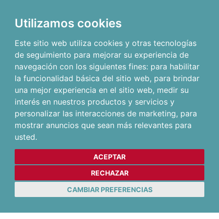
Utilizamos cookies
Este sitio web utiliza cookies y otras tecnologías
de seguimiento para mejorar su experiencia de
navegación con los siguientes fines:
para habilitar
la funcionalidad básica del sitio web
,
para brindar
una mejor experiencia en el sitio web
,
medir su
interés en nuestros productos y servicios y
personalizar las interacciones de marketing
,
para
mostrar anuncios que sean más relevantes para
usted
.
ACEPTAR
RECHAZAR
CAMBIAR PREFERENCIAS