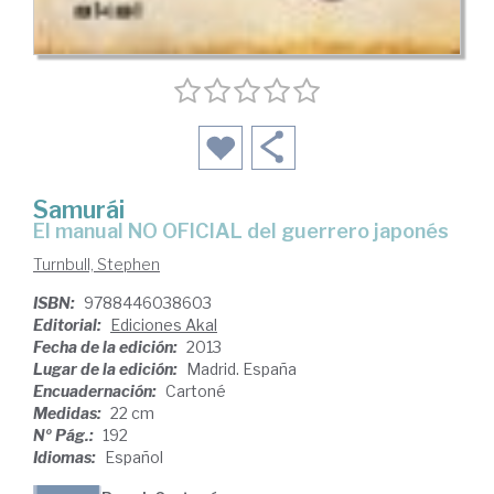
Samurái
el manual NO OFICIAL del guerrero japonés
Turnbull, Stephen
ISBN:
9788446038603
Editorial:
Ediciones Akal
Fecha de la edición:
2013
Lugar de la edición:
Madrid. España
Encuadernación:
Cartoné
Medidas:
22 cm
Nº Pág.:
192
Idiomas:
Español