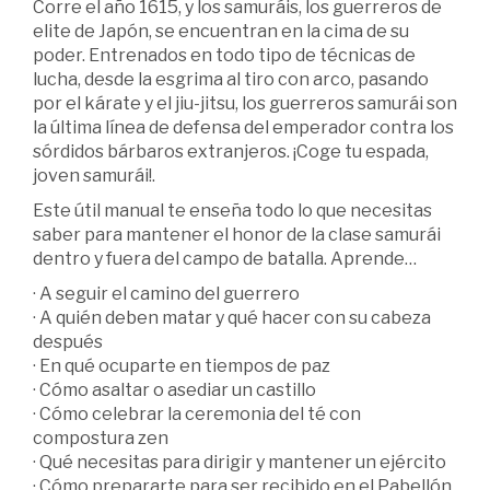
Corre el año 1615, y los samuráis, los guerreros de
elite de Japón, se encuentran en la cima de su
poder. Entrenados en todo tipo de técnicas de
lucha, desde la esgrima al tiro con arco, pasando
por el kárate y el jiu-jitsu, los guerreros samurái son
la última línea de defensa del emperador contra los
sórdidos bárbaros extranjeros. ¡Coge tu espada,
joven samurái!.
Este útil manual te enseña todo lo que necesitas
saber para mantener el honor de la clase samurái
dentro y fuera del campo de batalla. Aprende…
· A seguir el camino del guerrero
· A quién deben matar y qué hacer con su cabeza
después
· En qué ocuparte en tiempos de paz
· Cómo asaltar o asediar un castillo
· Cómo celebrar la ceremonia del té con
compostura zen
· Qué necesitas para dirigir y mantener un ejército
· Cómo prepararte para ser recibido en el Pabellón