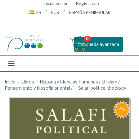
Iniciar sesión
Registrarse
ES
EUR
ESPAÑA PENINSULAR
0
Busqueda avanzada
Toggle navigation
Inicio
Libros
Historia y Ciencias Humanas
/
El Islam
/
Pensamiento y filosofía oriental
/
Salafi political theology