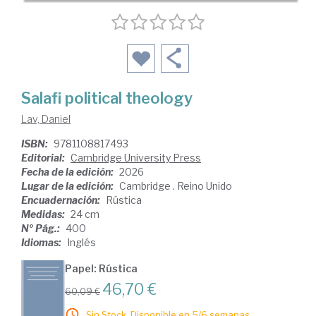
Salafi political theology
Lav, Daniel
ISBN:
9781108817493
Editorial:
Cambridge University Press
Fecha de la edición:
2026
Lugar de la edición:
Cambridge . Reino Unido
Encuadernación:
Rústica
Medidas:
24 cm
Nº Pág.:
400
Idiomas:
Inglés
Papel: Rústica
46,70 €
60,09 €
Sin Stock. Disponible en 5/6 semanas.