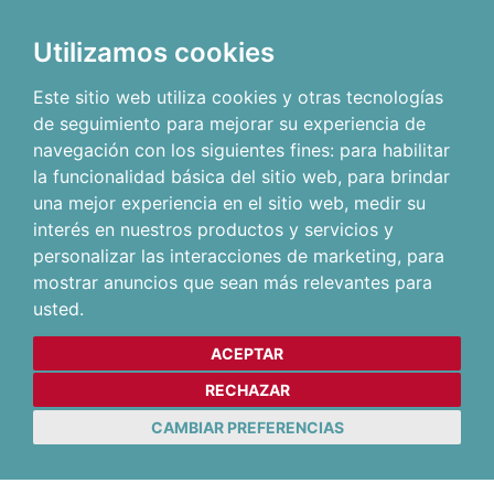
Utilizamos cookies
Este sitio web utiliza cookies y otras tecnologías
de seguimiento para mejorar su experiencia de
navegación con los siguientes fines:
para habilitar
la funcionalidad básica del sitio web
,
para brindar
una mejor experiencia en el sitio web
,
medir su
interés en nuestros productos y servicios y
personalizar las interacciones de marketing
,
para
mostrar anuncios que sean más relevantes para
usted
.
ACEPTAR
RECHAZAR
CAMBIAR PREFERENCIAS