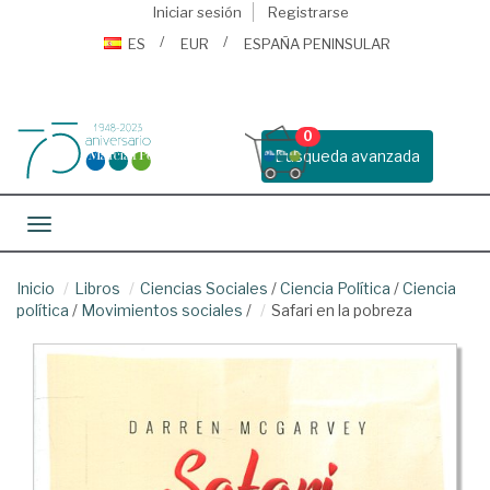
Iniciar sesión
Registrarse
ES
EUR
ESPAÑA PENINSULAR
0
Busqueda avanzada
Toggle navigation
Inicio
Libros
Ciencias Sociales
/
Ciencia Política
/
Ciencia
política
/
Movimientos sociales
/
Safari en la pobreza