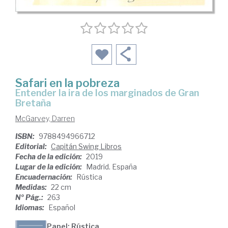
Safari en la pobreza
entender la ira de los marginados de Gran
Bretaña
McGarvey, Darren
ISBN:
9788494966712
Editorial:
Capitán Swing Libros
Fecha de la edición:
2019
Lugar de la edición:
Madrid. España
Encuadernación:
Rústica
Medidas:
22 cm
Nº Pág.:
263
Idiomas:
Español
Papel: Rústica