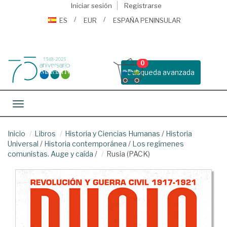
Iniciar sesión
Registrarse
ES
EUR
ESPAÑA PENINSULAR
0
Busqueda avanzada
Toggle navigation
Inicio
Libros
Historia y Ciencias Humanas
/
Historia
Universal
/
Historia contemporánea
/
Los regímenes
comunistas. Auge y caída
/
Rusia (PACK)