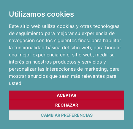
Utilizamos cookies
Este sitio web utiliza cookies y otras tecnologías
de seguimiento para mejorar su experiencia de
navegación con los siguientes fines:
para habilitar
la funcionalidad básica del sitio web
,
para brindar
una mejor experiencia en el sitio web
,
medir su
interés en nuestros productos y servicios y
personalizar las interacciones de marketing
,
para
mostrar anuncios que sean más relevantes para
usted
.
ACEPTAR
RECHAZAR
CAMBIAR PREFERENCIAS