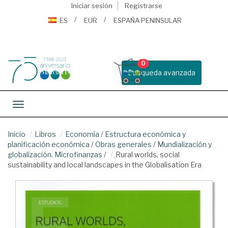
Iniciar sesión
Registrarse
ES
EUR
ESPAÑA PENINSULAR
0
Busqueda avanzada
Toggle navigation
Inicio
Libros
Economía
/
Estructura económica y
planificación económica
/
Obras generales
/
Mundialización y
globalización. Microfinanzas
/
Rural worlds, social
sustainability and local landscapes in the Globalisation Era