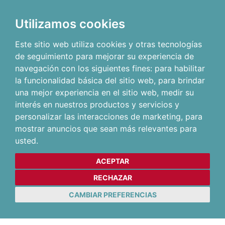
Utilizamos cookies
Este sitio web utiliza cookies y otras tecnologías
de seguimiento para mejorar su experiencia de
navegación con los siguientes fines:
para habilitar
la funcionalidad básica del sitio web
,
para brindar
una mejor experiencia en el sitio web
,
medir su
interés en nuestros productos y servicios y
personalizar las interacciones de marketing
,
para
mostrar anuncios que sean más relevantes para
usted
.
ACEPTAR
RECHAZAR
CAMBIAR PREFERENCIAS