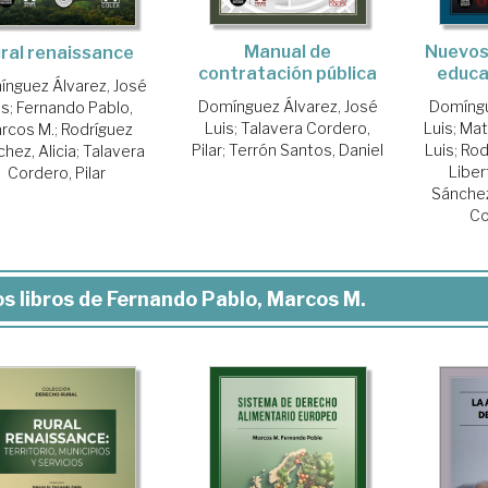
Manual de
Nuevos 
ral renaissance
contratación pública
educa
nguez Álvarez, José
Domínguez Álvarez, José
Domíngu
is
;
Fernando Pablo,
Luis
;
Talavera Cordero,
Luis
;
Mat
rcos M.
;
Rodríguez
Pilar
;
Terrón Santos, Daniel
Luis
;
Rod
hez, Alicia
;
Talavera
Liber
Cordero, Pilar
Sánchez,
Co
s libros de Fernando Pablo, Marcos M.