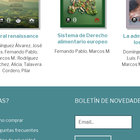
Sistema de Derecho
ral renaissance
La adm
alimentario europeo
lo
nguez Álvarez, José
Fernando Pablo, Marcos M.
is
;
Fernando Pablo,
Domíngu
rcos M.
;
Rodríguez
Luis
;
F
hez, Alicia
;
Talavera
Marcos 
Cordero, Pilar
AS?
BOLETÍN DE NOVEDAD
o comprar
guntas frecuentes