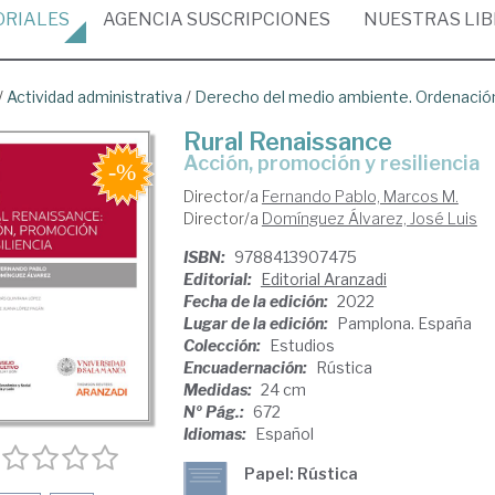
ORIALES
AGENCIA
SUSCRIPCIONES
NUESTRAS
LI
/
Actividad administrativa
/
Derecho del medio ambiente. Ordenación 
Rural Renaissance
acción, promoción y resiliencia
Director/a
Fernando Pablo, Marcos M.
Director/a
Domínguez Álvarez, José Luis
ISBN:
9788413907475
Editorial:
Editorial Aranzadi
Fecha de la edición:
2022
Lugar de la edición:
Pamplona. España
Colección:
Estudios
Encuadernación:
Rústica
Medidas:
24 cm
Nº Pág.:
672
Idiomas:
Español
Papel: Rústica