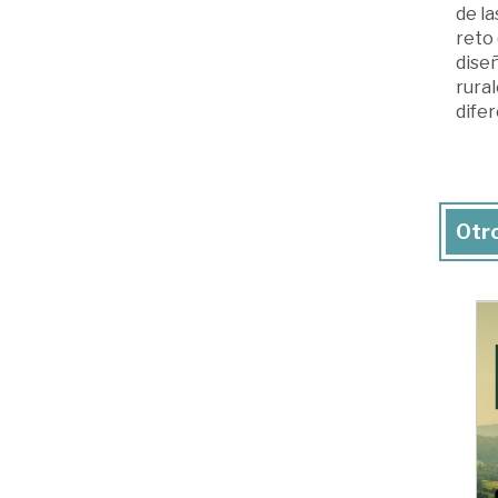
de la
reto 
diseñ
rural
difer
Otro