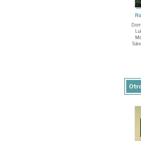
Ru
Domí
Lu
Ma
Sánc
Otro