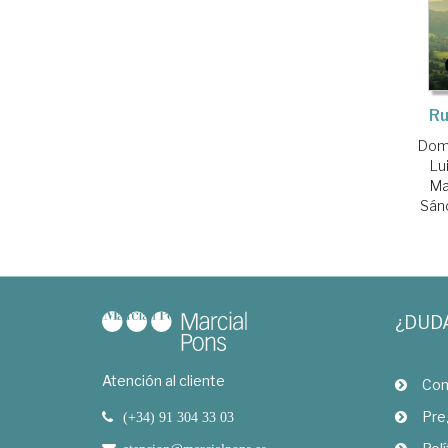
Ru
Domí
Lu
Ma
Sánc
¿DUD
Atención al cliente
Com
Pre
(+34) 91 304 33 03