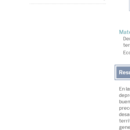
Mate
De
ter
Ec
Res
En la
depr
buena
prece
desar
terri
gener