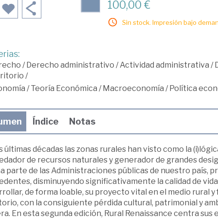
100,00 €
Sin stock. Impresión bajo deman
rias:
recho
/
Derecho administrativo
/
Actividad administrativa
/
ritorio
/
onomía
/
Teoría Económica
/
Macroeconomía
/
Política eco
umen
Índice
Notas
s últimas décadas las zonas rurales han visto como la (i)lóg
edador de recursos naturales y generador de grandes desig
 parte de las Administraciones públicas de nuestro país, p
dentes, disminuyendo significativamente la calidad de vida 
rollar, de forma loable, su proyecto vital en el medio rural 
torio, con la consiguiente pérdida cultural, patrimonial y a
a. En esta segunda edición, Rural Renaissance centra sus e