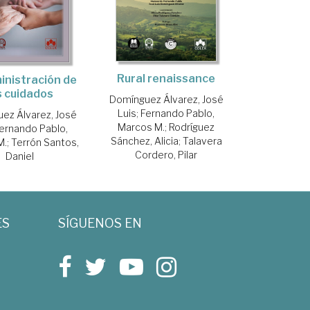
Rural renaissance
inistración de
s cuidados
Domínguez Álvarez, José
Luis
;
Fernando Pablo,
ez Álvarez, José
Marcos M.
;
Rodríguez
ernando Pablo,
Sánchez, Alicia
;
Talavera
M.
;
Terrón Santos,
Cordero, Pilar
Daniel
ES
SÍGUENOS EN