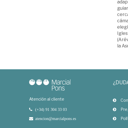
adapt
guiar
cerc
cámar
elegi
Igles
(Arév
la As
¿DUD
Atención al cliente
Com
Pre
(+34) 91 304 33 03
Polí
atencion@marcialpons.es