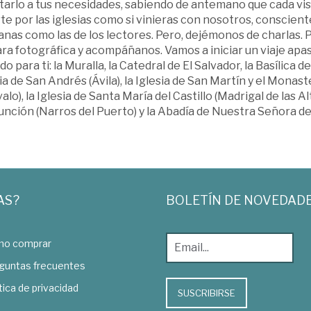
arlo a tus necesidades, sabiendo de antemano que cada visi
te por las iglesias como si vinieras con nosotros, conscie
anas como las de los lectores. Pero, dejémonos de charlas.
a fotográfica y acompáñanos. Vamos a iniciar un viaje apas
do para ti: la Muralla, la Catedral de El Salvador, la Basílica d
ia de San Andrés (Ávila), la Iglesia de San Martín y el Mona
alo), la Iglesia de Santa María del Castillo (Madrigal de las A
unción (Narros del Puerto) y la Abadía de Nuestra Señora d
AS?
BOLETÍN DE NOVEDAD
o comprar
guntas frecuentes
tica de privacidad
SUSCRIBIRSE