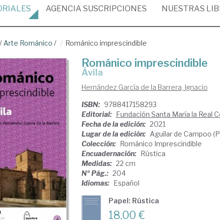
ORIALES
AGENCIA
SUSCRIPCIONES
NUESTRAS
LI
/
Arte Románico
/
Románico imprescindible
Románico imprescindible
Ávila
Hernández García de la Barrera, Ignacio
ISBN:
9788417158293
Editorial:
Fundación Santa María la Real 
Fecha de la edición:
2021
Lugar de la edición:
Aguilar de Campoo (P
Colección:
Románico Imprescindible
Encuadernación:
Rústica
Medidas:
22 cm
Nº Pág.:
204
Idiomas:
Español
Papel: Rústica
18,00 €