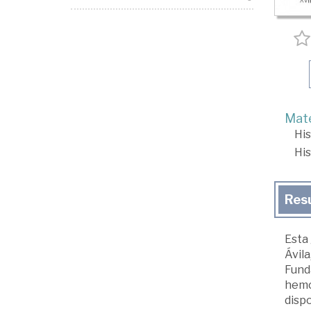
Mate
His
His
Res
Esta 
Ávila
Funda
hemos
dispo