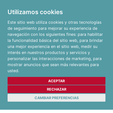
Utilizamos cookies
Este sitio web utiliza cookies y otras tecnologías
de seguimiento para mejorar su experiencia de
navegación con los siguientes fines:
para habilitar
la funcionalidad básica del sitio web
,
para brindar
una mejor experiencia en el sitio web
,
medir su
interés en nuestros productos y servicios y
personalizar las interacciones de marketing
,
para
mostrar anuncios que sean más relevantes para
usted
.
ACEPTAR
RECHAZAR
CAMBIAR PREFERENCIAS