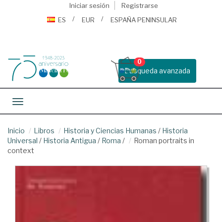
Iniciar sesión
Registrarse
ES
EUR
ESPAÑA PENINSULAR
0
Busqueda avanzada
Toggle navigation
Inicio
Libros
Historia y Ciencias Humanas
/
Historia
Universal
/
Historia Antigua
/
Roma
/
Roman portraits in
context