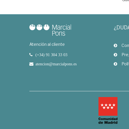
¿DUD
Atención al cliente
Com
Pre
(+34) 91 304 33 03
Polí
atencion@marcialpons.es