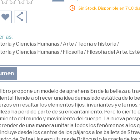
Sin Stock. Disponible en 7/10 día
rias:
toria y Ciencias Humanas
/
Arte
/
Teoría e historia
/
toria y Ciencias Humanas
/
Filosofía
/
Filosofía del Arte. Esté
umen
libro propone un modelo de aprehensión de la belleza a travé
ental tiende a ofrecer una idea demasiado estática de lo bel
rzos en resaltar los elementos fijos, invariantes y eternos.
lleza ha perdido parte de su encantamiento. Pero lo cierto 
miento del mundo y movimiento del cuerpo. La nueva persp
ender de una manera unitaria todos los fenómenos a los que
incluye desde los cantos de los pájaros a los ballets de Str
adro de Rafael, las esculturas de Brâncusi o la gracia de l