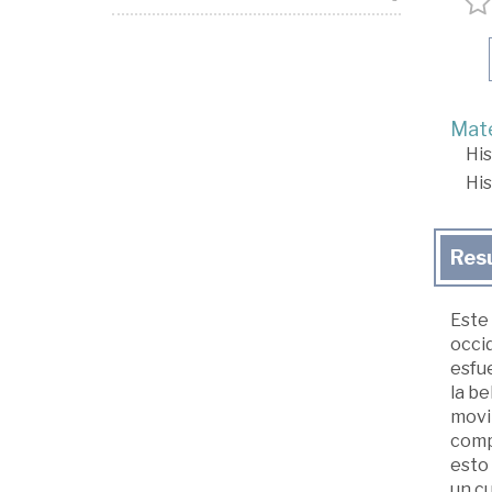
Mate
His
His
Res
Este 
occid
esfue
la be
movi
compr
esto 
un cu