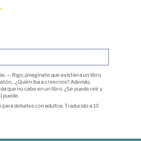
s.
s. — Rigo, ¡imagínate que existiera un libro
atón... ¿Quién iba a creernos? Además,
rda que no cabe en un libro. ¿Se puede reír y
í puede.
o para debates con adultos. Traducido a 10