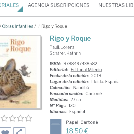
ORIALES
AGENCIA
SUSCRIPCIONES
NUESTRAS
LI
/
Obras Infantiles
/
Rigo y Roque
Rigo y Roque
Pauli, Lorenz
Schärer, Kathrin
ISBN:
9788497438582
Editorial:
Editorial Milenio
Fecha de la edición:
2019
Lugar de la edición:
Lleida. España
Colección:
Nandibú
Encuadernación:
Cartoné
Medidas:
27 cm
Nº Pág.:
130
Idiomas:
Español
Papel: Cartoné
18,50 €