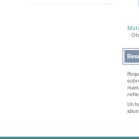
Mate
Ot
Res
Roque
sobre
nuest
refl
Un te
idiom