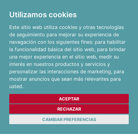
Utilizamos cookies
Este sitio web utiliza cookies y otras tecnologías
de seguimiento para mejorar su experiencia de
navegación con los siguientes fines:
para habilitar
la funcionalidad básica del sitio web
,
para brindar
una mejor experiencia en el sitio web
,
medir su
interés en nuestros productos y servicios y
personalizar las interacciones de marketing
,
para
mostrar anuncios que sean más relevantes para
usted
.
ACEPTAR
RECHAZAR
CAMBIAR PREFERENCIAS