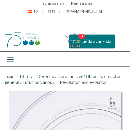
Iniciar sesión
Registrarse
ES
EUR
ESPAÑA PENINSULAR
0
Busqueda avanzada
Toggle navigation
Inicio
Libros
Derecho
/
Derecho civil
/
Obras de carácter
general
/
Estudios varios
/
Revolution and evolution